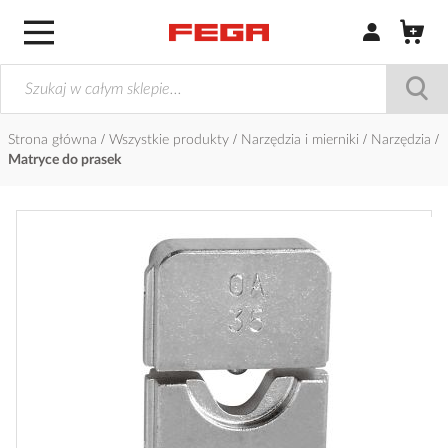
Zaloguj się / Z
Strona główna
Wszystkie produkty
Narzędzia i mierniki
Narzędzia
Matryce do prasek
Przejdź
na
koniec
galerii