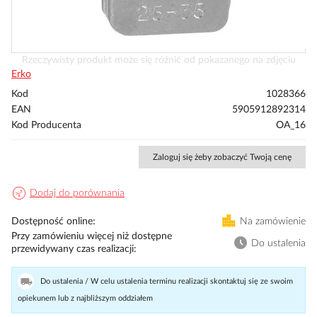
Przejdź
Rzeczywisty produkt może się różnić od pokazanego na zdjęciu
na
Erko
początek
Kod
1028366
galerii
EAN
5905912892314
Kod Producenta
OA_16
Zaloguj się żeby zobaczyć Twoją cenę
Dodaj do porównania
Dostępność online
Na zamówienie
Przy zamówieniu więcej niż dostępne
Do ustalenia
przewidywany czas realizacji
Do ustalenia / W celu ustalenia terminu realizacji skontaktuj się ze swoim
opiekunem lub z najbliższym oddziałem