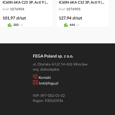
IC60N 6KA C25 3P, Acti 9 |...
IC60N 6KA C32 3P, Acti 9 |...
Kod
1076904
Kod
1076905
101,97 zł/szt
127,94 zł/szt
205
szt
444
szt
FEGA Poland sp. z o.o.
ul. Otyńska 4/U2 54-426 Wrocław
woj. dolnośląskie
Kontakt
bok@fega.pl
NIP: 897-002-01-02
Regon: 930165936