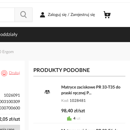
Zaloguj się / Zarejestruj się
oddziały
0 Ergom
PRODUKTY PODOBNE
Drukuj
Matryce zaciskowe PR 33-T35 do
praski ręcznej P...
1026091
Kod
1028481
003100309
030700600
98,40 zł/szt
4
szt
,05 zł/szt
Twoją cenę