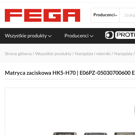
Przejdź
do
Producenci
treści
Wszystkie produkty
Producenci
Strona główna
Wszystkie produkty
Narzędzia i mierniki
Narzędzia
Matryca zaciskowa HK5-H70 | E06PZ-05030700600 
Przejdź
na
koniec
galerii