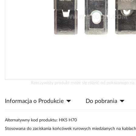
Przejdź
Rzeczywisty produkt może się różnić od pokazanego na 
na
początek
Informacja o Produkcie
Do pobrania
galerii
Alternatywny kod produktu: HK5 H70
Stosowana do zaciskania końcówek rurowych miedzianych na kablac