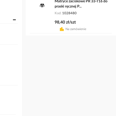
Matryce zaciskowe PR 33-T16 do
praski ręcznej P...
Kod
1028480
98,40 zł/szt
Na zamówienie