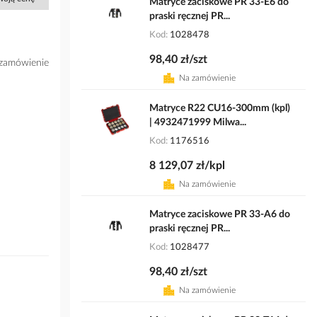
Matryce zaciskowe PR 33-E6 do
praski ręcznej PR...
Kod
1028478
98,40 zł/szt
zamówienie
Na zamówienie
Matryce R22 CU16-300mm (kpl)
| 4932471999 Milwa...
Kod
1176516
8 129,07 zł/kpl
Na zamówienie
Matryce zaciskowe PR 33-A6 do
praski ręcznej PR...
Kod
1028477
98,40 zł/szt
Na zamówienie