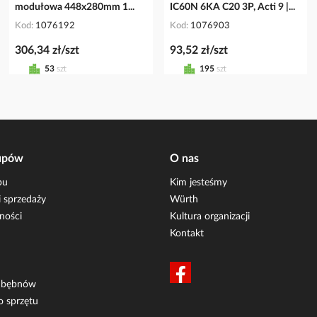
modułowa 448x280mm 1...
IC60N 6KA C20 3P, Acti 9 |...
Kod
1076192
Kod
1076903
306,34 zł/szt
93,52 zł/szt
53
szt
195
szt
upów
O nas
pu
Kim jesteśmy
 sprzedaży
Würth
ności
Kultura organizacji
Kontakt
i bębnów
o sprzętu