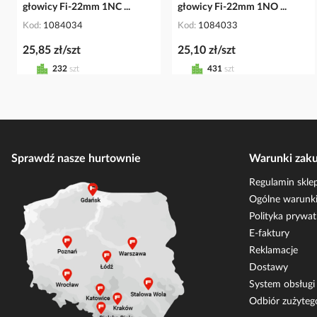
głowicy Fi-22mm 1NC ...
głowicy Fi-22mm 1NO ...
Kod
1084034
Kod
1084033
25,85 zł/szt
25,10 zł/szt
232
szt
431
szt
Sprawdź nasze hurtownie
Warunki zak
Regulamin skle
Ogólne warunki
Polityka prywat
E-faktury
Reklamacje
Dostawy
System obsług
Odbiór zużyteg