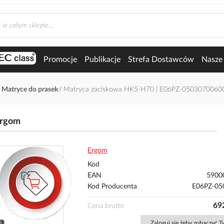
Promocje
Publikacje
Strefa Dostawców
Nasze 
Matryce do prasek
Matryca zaciskowa HK5-H70 | E06PZ-0503070060
Ergom
Ergom
Kod
EAN
5900
Kod Producenta
E06PZ-05
692
Cena brutto
Zaloguj się żeby zobaczyć 