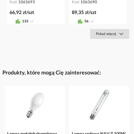
Kod
1063693
Kod
1063690
66,92 zł/szt
89,35 zł/szt
135
szt
56
szt
Pokaż więcej
Produkty, które mogą Cię zainteresować:
Lampa metalohalogenkowa
Lampa sodowa NAV-T 100W