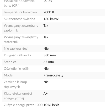
Wskaźnik oddawania
20-39
barw (CRI)
Temperatura barwowa
2000 K
Skuteczność świetlna
130 lm/W
Wymagany zewnętrzny
Tak
zapłonnik
Wymagany zewnętrzny
Tak
statecznik
Nie zawiera rtęci
Nie
Długość całkowita
380 mm
Średnica
65 mm
Oświetlenie roślin
Nie
Model
Przezroczysty
Zamiennik lamp
Nie
rtęciowych
Klasa efektywności
A+
energetycznej
Zużycie energii przez 1000
1056 kWh