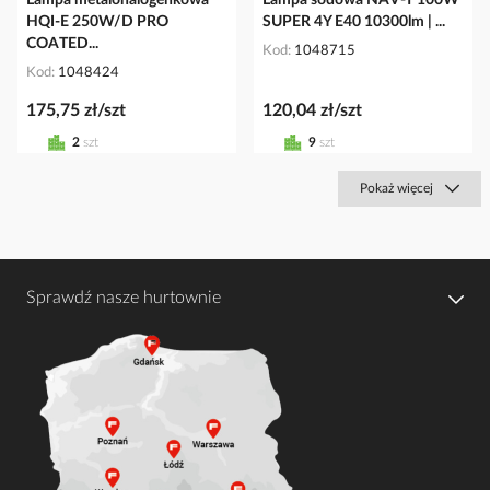
HQI-E 250W/D PRO
SUPER 4Y E40 10300lm | ...
COATED...
Kod
1048715
Kod
1048424
175,75 zł/szt
120,04 zł/szt
2
szt
9
szt
Pokaż więcej
Sprawdź nasze hurtownie