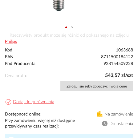
Przejdź
Rzeczywisty produkt może się różnić od pokazanego na zdjęciu
na
Philips
początek
Kod
1063688
galerii
EAN
8711500184122
Kod Producenta
928154509228
543,57 zł/szt
Cena brutto
Zaloguj się żeby zobaczyć Twoją cenę
Dodaj do porównania
Dostępność online
Na zamówienie
Przy zamówieniu więcej niż dostępne
Do ustalenia
przewidywany czas realizacji