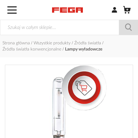
Zaloguj się / Z
Strona główna
Wszystkie produkty
Źródła światła
Źródła światła konwencjonalne
Lampy wyładowcze
Przejdź
na
koniec
galerii