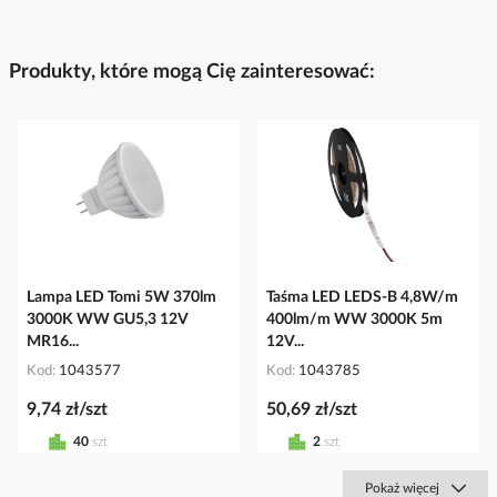
Produkty, które mogą Cię zainteresować:
Lampa LED Tomi 5W 370lm
Taśma LED LEDS-B 4,8W/m
3000K WW GU5,3 12V
400lm/m WW 3000K 5m
MR16...
12V...
Kod
1043577
Kod
1043785
9,74 zł/szt
50,69 zł/szt
40
szt
2
szt
Pokaż więcej