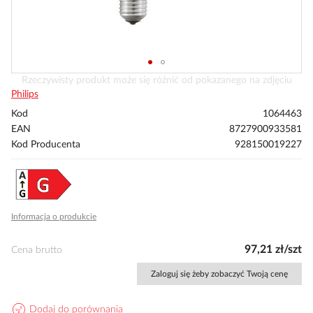
Przejdź
Rzeczywisty produkt może się różnić od pokazanego na zdjęciu
na
Philips
początek
Kod
1064463
galerii
EAN
8727900933581
Kod Producenta
928150019227
Informacja o produkcie
97,21 zł/szt
Cena brutto
Zaloguj się żeby zobaczyć Twoją cenę
Dodaj do porównania