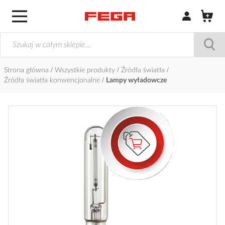
Zaloguj się / Z
Strona główna
Wszystkie produkty
Źródła światła
Źródła światła konwencjonalne
Lampy wyładowcze
Przejdź
na
koniec
galerii