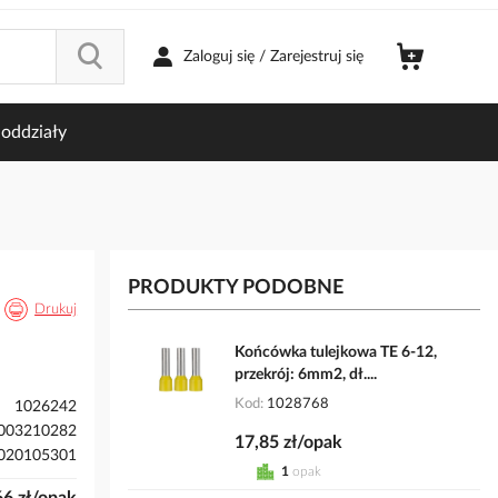
Zaloguj się / Zarejestruj się
oddziały
PRODUKTY PODOBNE
Drukuj
Końcówka tulejkowa TE 6-12,
przekrój: 6mm2, dł....
Kod
1028768
1026242
003210282
17,85 zł/opak
020105301
1
opak