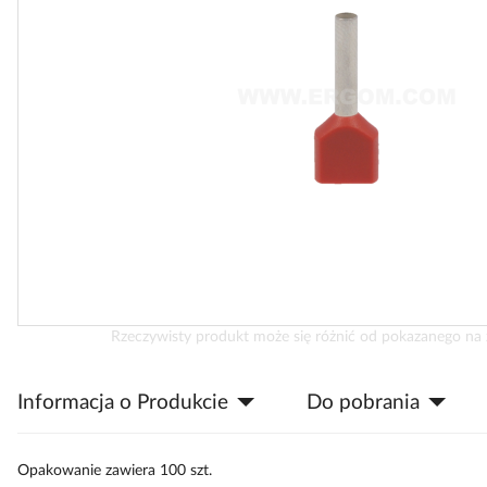
Przejdź
Rzeczywisty produkt może się różnić od pokazanego na 
na
początek
Informacja o Produkcie
Do pobrania
galerii
Opakowanie zawiera 100 szt.