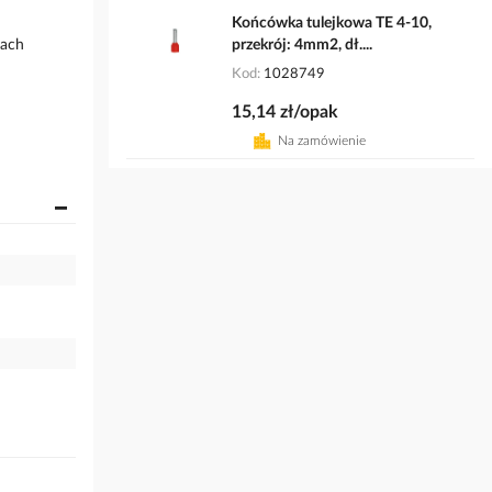
Końcówka tulejkowa TE 4-10,
dach
przekrój: 4mm2, dł....
Kod
1028749
15,14 zł/opak
Na zamówienie