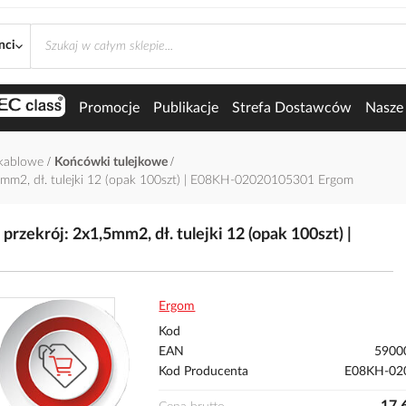
nci
Promocje
Publikacje
Strefa Dostawców
Nasze 
kablowe
Końcówki tulejkowe
mm2, dł. tulejki 12 (opak 100szt) | E08KH-02020105301 Ergom
zekrój: 2x1,5mm2, dł. tulejki 12 (opak 100szt) |
Ergom
Kod
EAN
5900
Kod Producenta
E08KH-02