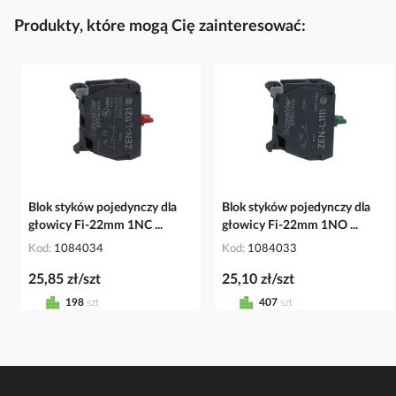
Produkty, które mogą Cię zainteresować:
Blok styków pojedynczy dla
Blok styków pojedynczy dla
głowicy Fi-22mm 1NC ...
głowicy Fi-22mm 1NO ...
Kod
1084034
Kod
1084033
25,85 zł/szt
25,10 zł/szt
198
szt
407
szt