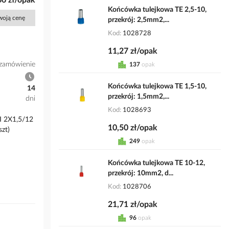
66 zł/opak
Końcówka tulejkowa TE 2,5-10,
Twoją cenę
przekrój: 2,5mm2,...
Kod
1028728
11,27 zł/opak
zamówienie
137
opak
Końcówka tulejkowa TE 1,5-10,
14
przekrój: 1,5mm2,...
dni
Kod
1028693
I 2X1,5/12
10,50 zł/opak
szt)
249
opak
Końcówka tulejkowa TE 10-12,
przekrój: 10mm2, d...
Kod
1028706
21,71 zł/opak
96
opak