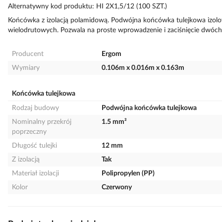
Alternatywny kod produktu: HI 2X1,5/12 (100 SZT.)
Końcówka z izolacją polamidową. Podwójna końcówka tulejkowa izol
wielodrutowych. Pozwala na proste wprowadzenie i zaciśnięcie dwóc
Producent
Ergom
Wymiary
0.106m x 0.016m x 0.163m
Końcówka tulejkowa
Rodzaj budowy
Podwójna końcówka tulejkowa
Nominalny przekrój
1.5 mm²
poprzeczny
Długość tulejki
12 mm
Z izolacją
Tak
Materiał izolacji
Polipropylen (PP)
Kolor
Czerwony