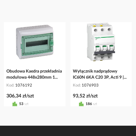
Obudowa Kaedra przekładnia
Wyłącznik nadprądowy
modułowa 448x280mm 1...
IC60N 6KA C20 3P, Acti 9 |...
Kod
1076192
Kod
1076903
306,34 zł/szt
93,52 zł/szt
53
szt
186
szt