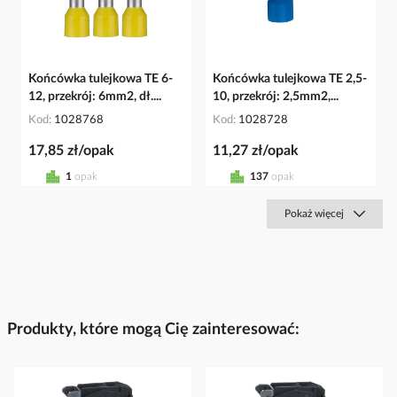
Końcówka tulejkowa TE 6-
Końcówka tulejkowa TE 2,5-
12, przekrój: 6mm2, dł....
10, przekrój: 2,5mm2,...
Kod
1028768
Kod
1028728
17,85 zł/opak
11,27 zł/opak
1
opak
137
opak
Pokaż więcej
Produkty, które mogą Cię zainteresować: