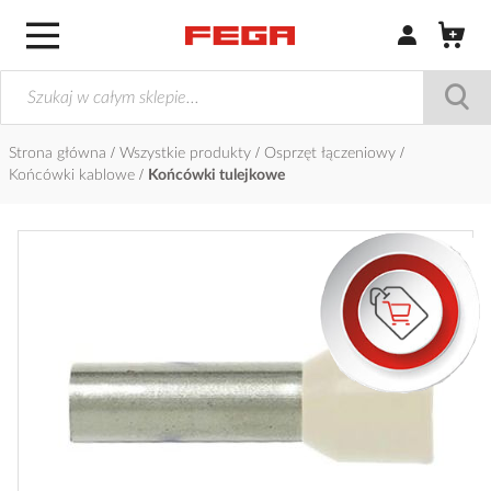
Zaloguj się / Z
Strona główna
Wszystkie produkty
Osprzęt łączeniowy
Końcówki kablowe
Końcówki tulejkowe
Przejdź
na
koniec
galerii