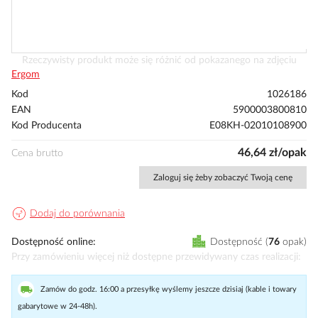
Przejdź
Rzeczywisty produkt może się różnić od pokazanego na zdjęciu
na
Ergom
początek
Kod
1026186
galerii
EAN
5900003800810
Kod Producenta
E08KH-02010108900
46,64 zł/opak
Cena brutto
Zaloguj się żeby zobaczyć Twoją cenę
Dodaj do porównania
Dostępność online
Dostępność
76
opak
Przy zamówieniu więcej niż dostępne przewidywany czas realizacji
Zamów do godz. 16:00 a przesyłkę wyślemy jeszcze dzisiaj (kable i towary
gabarytowe w 24-48h).