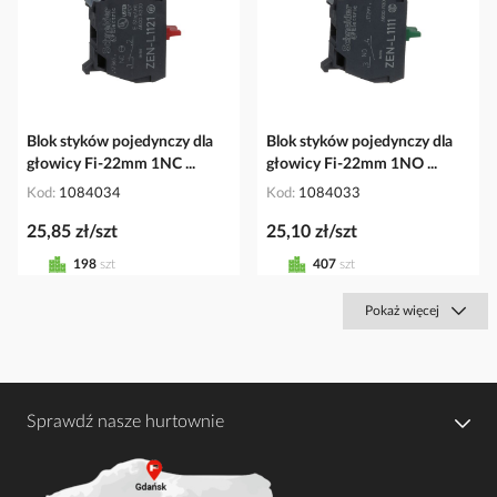
Blok styków pojedynczy dla
Blok styków pojedynczy dla
głowicy Fi-22mm 1NC ...
głowicy Fi-22mm 1NO ...
Kod
1084034
Kod
1084033
25,85 zł/szt
25,10 zł/szt
198
szt
407
szt
Pokaż więcej
Sprawdź nasze hurtownie