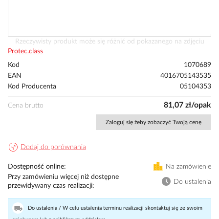
Przejdź
Rzeczywisty produkt może się różnić od pokazanego na zdjęciu
na
Protec.class
początek
Kod
1070689
galerii
EAN
4016705143535
Kod Producenta
05104353
81,07 zł/opak
Cena brutto
Zaloguj się żeby zobaczyć Twoją cenę
Dodaj do porównania
Dostępność online
Na zamówienie
Przy zamówieniu więcej niż dostępne
Do ustalenia
przewidywany czas realizacji
Do ustalenia / W celu ustalenia terminu realizacji skontaktuj się ze swoim