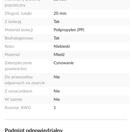
poprzeczny
Długość tulejki
20 mm
Z izolacją
Tak
Materiał izolacji
Polipropylen (PP)
Bezhalogenowe
Tak
Kolor
Niebieski
Materiał
Miedź
Zabezpieczenie
Cynowanie
powierzchni
Do przewodów
Nie
odpornych na zwarcie
Z oznacznikiem
Nie
W taśmie
Nie
Rozmiar AWG
1
Podmiot odpowiedzialny