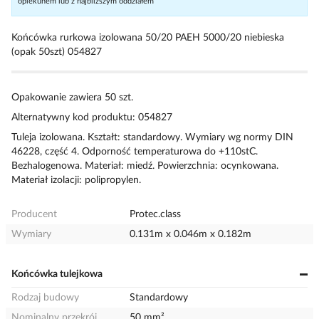
opiekunem lub z najbliższym oddziałem
Końcówka rurkowa izolowana 50/20 PAEH 5000/20 niebieska
(opak 50szt) 054827
Opakowanie zawiera 50 szt.
Alternatywny kod produktu: 054827
Tuleja izolowana. Kształt: standardowy. Wymiary wg normy DIN
46228, część 4. Odporność temperaturowa do +110stC.
Bezhalogenowa. Materiał: miedź. Powierzchnia: ocynkowana.
Materiał izolacji: polipropylen.
Producent
Protec.class
Wymiary
0.131m x 0.046m x 0.182m
Końcówka tulejkowa
Rodzaj budowy
Standardowy
Nominalny przekrój
50 mm²