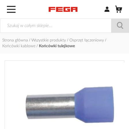
Zaloguj się / Z
Strona główna
Wszystkie produkty
Osprzęt łączeniowy
Końcówki kablowe
Końcówki tulejkowe
Przejdź
na
koniec
galerii