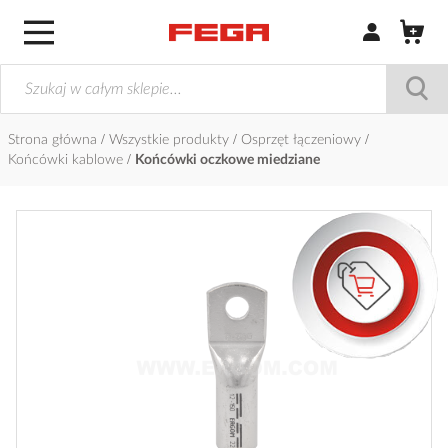
Zaloguj się / Z
Strona główna
Wszystkie produkty
Osprzęt łączeniowy
Końcówki kablowe
Końcówki oczkowe miedziane
Przejdź
na
koniec
galerii