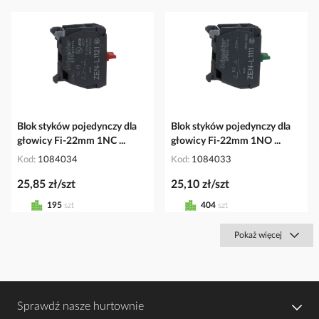
Blok styków pojedynczy dla
Blok styków pojedynczy dla
głowicy Fi-22mm 1NC ...
głowicy Fi-22mm 1NO ...
Kod
1084034
Kod
1084033
25,85 zł/szt
25,10 zł/szt
195
szt
404
szt
Pokaż więcej
Sprawdź nasze hurtownie