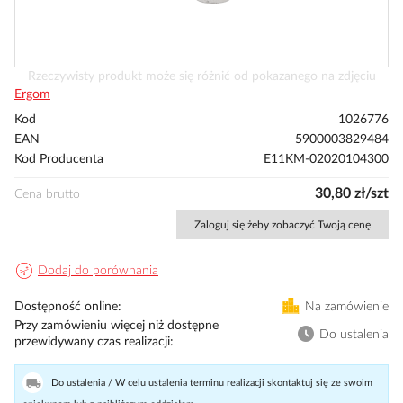
Przejdź
Rzeczywisty produkt może się różnić od pokazanego na zdjęciu
na
Ergom
początek
Kod
1026776
galerii
EAN
5900003829484
Kod Producenta
E11KM-02020104300
30,80 zł/szt
Cena brutto
Zaloguj się żeby zobaczyć Twoją cenę
Dodaj do porównania
Dostępność online
Na zamówienie
Przy zamówieniu więcej niż dostępne
Do ustalenia
przewidywany czas realizacji
Do ustalenia / W celu ustalenia terminu realizacji skontaktuj się ze swoim