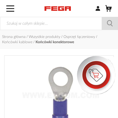
Zaloguj się / Z
Strona główna
Wszystkie produkty
Osprzęt łączeniowy
Końcówki kablowe
Końcówki konektorowe
Przejdź
na
koniec
galerii