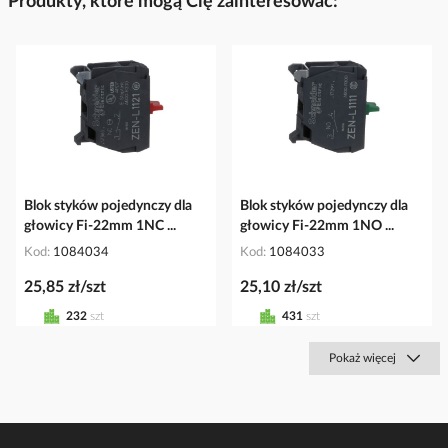
Produkty, które mogą Cię zainteresować:
Blok styków pojedynczy dla
Blok styków pojedynczy dla
głowicy Fi-22mm 1NC ...
głowicy Fi-22mm 1NO ...
Kod
1084034
Kod
1084033
25,85 zł/szt
25,10 zł/szt
232
szt
431
szt
Pokaż więcej