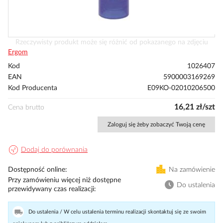
Przejdź
Rzeczywisty produkt może się różnić od pokazanego na zdjęciu
na
Ergom
początek
Kod
1026407
galerii
EAN
5900003169269
Kod Producenta
E09KO-02010206500
16,21 zł/szt
Cena brutto
Zaloguj się żeby zobaczyć Twoją cenę
Dodaj do porównania
Dostępność online
Na zamówienie
Przy zamówieniu więcej niż dostępne
Do ustalenia
przewidywany czas realizacji
Do ustalenia / W celu ustalenia terminu realizacji skontaktuj się ze swoim