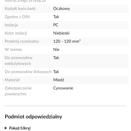
metrycznego przyłącza
Kształt końcówki
Oczkowy
Zgodne z DIN
Tak
Izolacja
PC
Kolor izolacji
Niebieski
Przekrój nominalny
120 - 120 mm²
W taśmie
Nie
Do przewodów
Tak
wielożyłowych
Do przewodów linkowych
Tak
Materiał
Miedź
Zabezpieczenie
Cynowanie
powierzchni
Podmiot odpowiedzialny
Pokaż/Ukryj