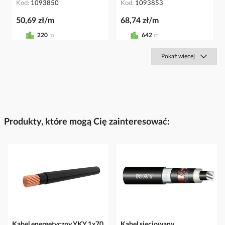
Kod
1093850
Kod
1093853
50,69 zł/m
68,74 zł/m
220
m
642
m
Pokaż więcej
Produkty, które mogą Cię zainteresować:
Kabel energetyczny YKY 1x70
Kabel sieciowany