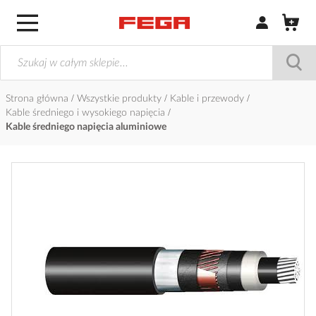
Zaloguj się / Z
Strona główna
Wszystkie produkty
Kable i przewody
Kable średniego i wysokiego napięcia
Kable średniego napięcia aluminiowe
Przejdź
na
koniec
galerii