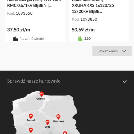
RMC 0,6/1kV BĘBEN |...
XRUHAKXS 1x120/25
12/20kV BĘBE...
Kod
1093550
Kod
1093850
37,50 zł/m
50,69 zł/m
Na zamówienie
220
m
Pokaż więcej
Sprawdź nasze hurtownie