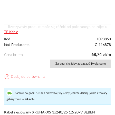
Przejdź
Rzeczywisty produkt może się różnić od pokazanego na zdjęciu
na
TF Kable
początek
Kod
1093853
galerii
Kod Producenta
G-116878
68,74 zł/m
Cena brutto
Zaloguj się żeby zobaczyć Twoją cenę
Dodaj do porównania
Zamów do godz. 16:00 a przesyłkę wyślemy jeszcze dzisiaj (kable i towary
gabarytowe w 24-48h).
Kabel sieciowany XRUHAKXS 1x240/25 12/20kV BĘBEN