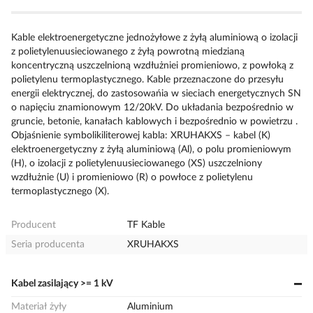
Kable elektroenergetyczne jednożyłowe z żyłą aluminiową o izolacji
z polietylenuusieciowanego z żyłą powrotną miedzianą
koncentryczną uszczelnioną wzdłużniei promieniowo, z powłoką z
polietylenu termoplastycznego. Kable przeznaczone do przesyłu
energii elektrycznej, do zastosowańia w sieciach energetycznych SN
o napięciu znamionowym 12/20kV. Do układania bezpośrednio w
gruncie, betonie, kanałach kablowych i bezpośrednio w powietrzu .
Objaśnienie symbolikiliterowej kabla: XRUHAKXS – kabel (K)
elektroenergetyczny z żyłą aluminiową (Al), o polu promieniowym
(H), o izolacji z polietylenuusieciowanego (XS) uszczelniony
wzdłużnie (U) i promieniowo (R) o powłoce z polietylenu
termoplastycznego (X).
Producent
TF Kable
Seria producenta
XRUHAKXS
Kabel zasilający >= 1 kV
Materiał żyły
Aluminium