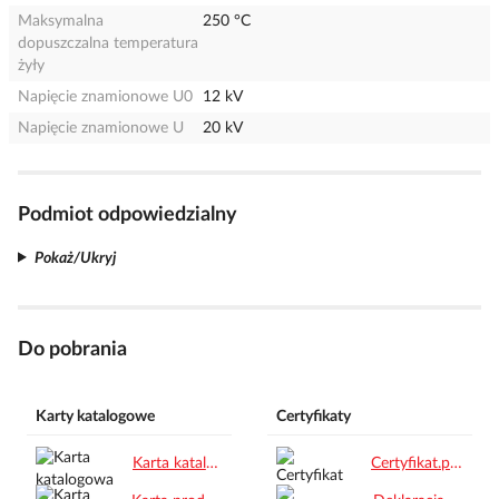
Maksymalna
250 °C
dopuszczalna temperatura
żyły
Napięcie znamionowe U0
12 kV
Napięcie znamionowe U
20 kV
Podmiot odpowiedzialny
Pokaż/Ukryj
Do pobrania
Karty katalogowe
Certyfikaty
Karta katalogowa PL.pdf
Certyfikat.pdf