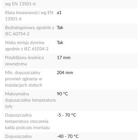
wg EN 13501-6
Klasa kwasowości wg EN
a1
13501-6
Bezhalogenowy zgodnie z
Tak
IEC 60754-2
Niska emisja dymów
Tak
zgodnie z IEC 61034-2
Przybliżona średnica
17 mm
zewnętrzna
Min. dopuszczalny
204 mm
promień zginania w
instalacjach stałych
Maksymalna
90 °C
dopuszczalna temperatura
żyły
Dopuszczalna
-5 - 70 °C
temperatura otoczenia
kabla podczas montażu
Dopuszczalna
-40 - 70 °C