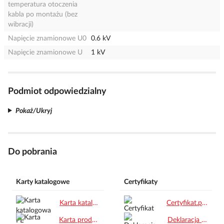
temperatura otoczenia
kabla po montażu (bez
wibracji)
Napięcie znamionowe U0
0.6 kV
Napięcie znamionowe U
1 kV
Podmiot odpowiedzialny
Pokaż/Ukryj
Do pobrania
Karty katalogowe
Certyfikaty
Karta katalogowa PL.pdf
Certyfikat.pdf
Karta produktu.pdf
Deklaracja zgodności CE.pdf