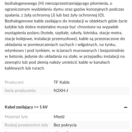
bezhalogenowego (H) nierozprzestrzeniającego płomienia, o
ograniczonym wydzielaniu dymu oraz gazów korozyjnych podczas
spalania, z żyłą ochronną (J) lub bez żyły ochronnej (O).
Bezhalogenowe kable zasilające do instalacji w obiektach gdzie życie
ludzkie lub dobra materialne musza być chronione na wypadek
wystąpienia pożaru (hotele, szpitale, szkoły, lotniska, stacje metra,
stacje kolejowe, instalacje przemysłowe), kable są przeznaczone do
układania w pomieszczeniach suchych i wilgotnych, na tynku,
wtynkowo i pod tynkiem, w ścianach murowanych i bezpośrednio
w betonie, jedynie do układania na stałe, w przypadku instalacji na
zewnątrz lub pod ziemią należy umieścić kable w kanałach
kablowych lub rurach.
Producent
TF Kable
Seria producenta
N2XH-J
Kabel zasilający >= 1 kV
Materiał żyły
Miedź
Rodzaj powierzchni żyły
Bez pokrycia