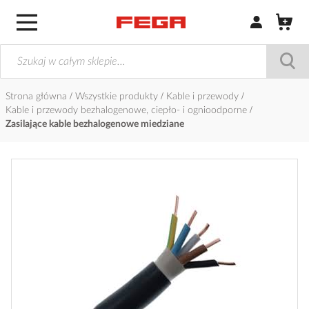
Zaloguj się / Z
Strona główna
Wszystkie produkty
Kable i przewody
Kable i przewody bezhalogenowe, ciepło- i ognioodporne
Zasilające kable bezhalogenowe miedziane
Przejdź
na
koniec
galerii