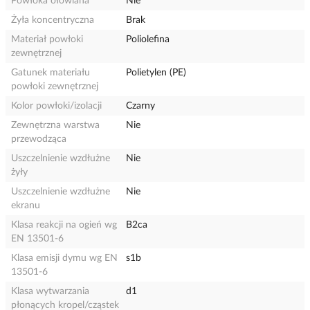
Powłoka ołowiana
Nie
Żyła koncentryczna
Brak
Materiał powłoki
Poliolefina
zewnętrznej
Gatunek materiału
Polietylen (PE)
powłoki zewnętrznej
Kolor powłoki/izolacji
Czarny
Zewnętrzna warstwa
Nie
przewodząca
Uszczelnienie wzdłużne
Nie
żyły
Uszczelnienie wzdłużne
Nie
ekranu
Klasa reakcji na ogień wg
B2ca
EN 13501-6
Klasa emisji dymu wg EN
s1b
13501-6
Klasa wytwarzania
d1
płonących kropel/cząstek