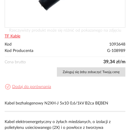
Przejdź
Rzeczywisty produkt może się różnić od pokazanego na zdjęciu
na
TF Kable
początek
Kod
1093648
galerii
Kod Producenta
G-108989
39,34 zł/m
Cena brutto
Zaloguj się żeby zobaczyć Twoją cenę
Dodaj do porównania
Kabel bezhalogenowy N2XH-J 5x10 0,6/1kV B2ca BĘBEN
Kabel elektroenergetyczny o żyłach miedzianych, o izolacji z
polietylenu usieciowanego (2X) i o powłoce z tworzywa