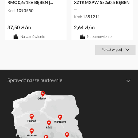
RMC 0,6/1kV BĘBEN |...
XZTKMXPW 5x2x0,5 BĘBEN
...
Kod
1093550
Kod
1351211
37,50 zł/m
2,64 zł/m
Na zamówienie
Na zamówienie
Pokaż więcej
Sprawdź nasze hurtownie