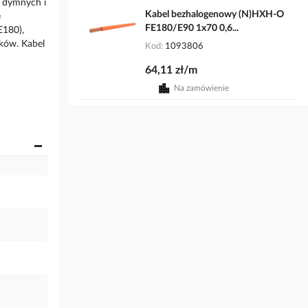
p dymnych i
Kabel bezhalogenowy (N)HXH-O
ę
FE180/E90 1x70 0,6...
E180),
nków. Kabel
Kod
1093806
64,11 zł/m
Na zamówienie