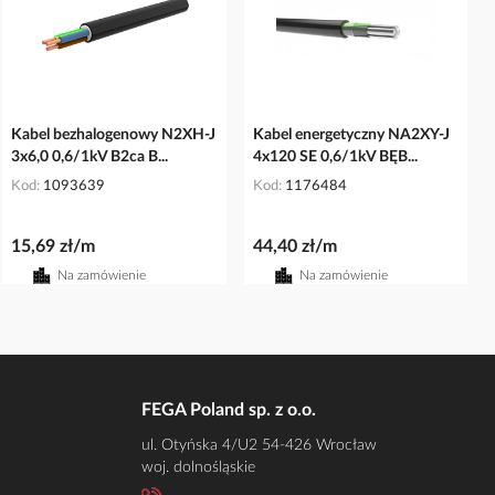
Kabel bezhalogenowy N2XH-J
Kabel energetyczny NA2XY-J
3x6,0 0,6/1kV B2ca B...
4x120 SE 0,6/1kV BĘB...
Kod
1093639
Kod
1176484
15,69 zł/m
44,40 zł/m
Na zamówienie
Na zamówienie
FEGA Poland sp. z o.o.
ul. Otyńska 4/U2 54-426 Wrocław
woj. dolnośląskie