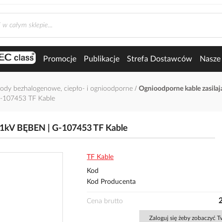
Promocje
Publikacje
Strefa Dostawców
Nasze 
wody bezhalogenowe, ciepło- i ognioodporne
Ognioodporne kable zasila
-107453 TF Kable
/1kV BĘBEN | G-107453 TF Kable
TF Kable
Kod
Kod Producenta
Cena brutto
Zaloguj się żeby zobaczyć 