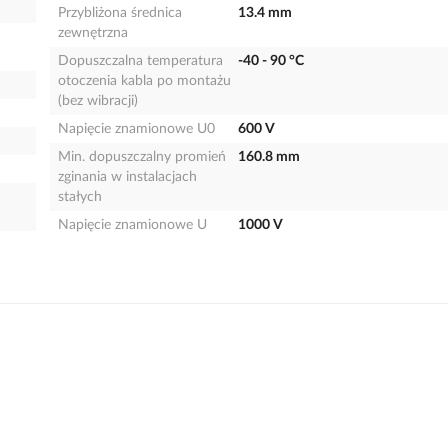
Przybliżona średnica
13.4 mm
zewnętrzna
Dopuszczalna temperatura
-40 - 90 °C
otoczenia kabla po montażu
(bez wibracji)
Napięcie znamionowe U0
600 V
Min. dopuszczalny promień
160.8 mm
zginania w instalacjach
stałych
Napięcie znamionowe U
1000 V