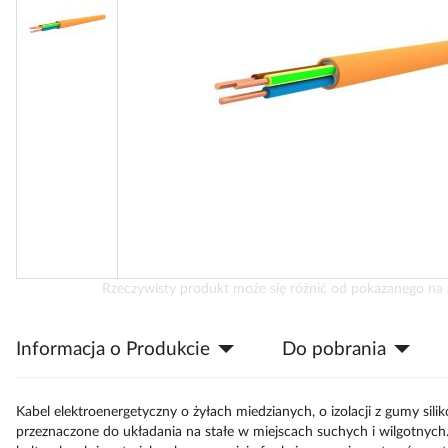
Przejdź
Rzeczywisty produkt może się różnić od pokazanego na 
na
początek
Informacja o Produkcie
Do pobrania
galerii
Kabel elektroenergetyczny o żyłach miedzianych, o izolacji z gumy si
przeznaczone do układania na stałe w miejscach suchych i wilgotnych