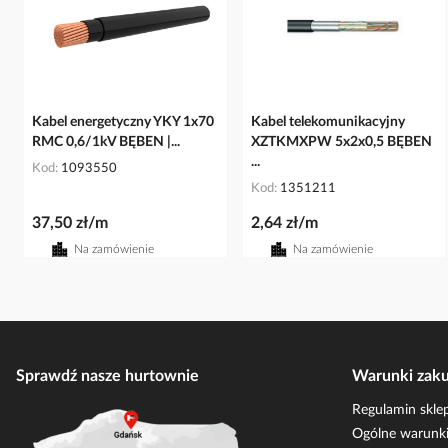
Kabel energetyczny YKY 1x70
Kabel telekomunikacyjny
RMC 0,6/1kV BĘBEN |...
XZTKMXPW 5x2x0,5 BĘBEN
...
Kod
1093550
Kod
1351211
37,50 zł/m
2,64 zł/m
Na zamówienie
Na zamówienie
Sprawdź nasze hurtownie
Warunki zak
Regulamin skle
Ogólne warunki