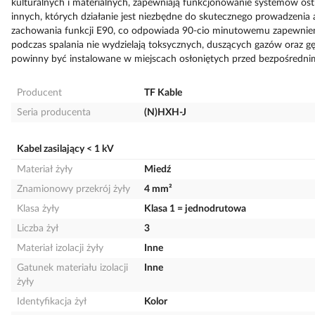
kulturalnych i materialnych, zapewniają funkcjonowanie systemów ostrz
innych, których działanie jest niezbędne do skutecznego prowadzenia a
zachowania funkcji E90, co odpowiada 90-cio minutowemu zapewnieniu 
podczas spalania nie wydzielają toksycznych, duszących gazów oraz g
powinny być instalowane w miejscach osłoniętych przed bezpośredn
Producent
TF Kable
Seria producenta
(N)HXH-J
Kabel zasilający < 1 kV
Materiał żyły
Miedź
Znamionowy przekrój żyły
4 mm²
Klasa żyły
Klasa 1 = jednodrutowa
Liczba żył
3
Materiał izolacji żyły
Inne
Gatunek materiału izolacji
Inne
żyły
Identyfikacja żył
Kolor