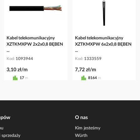
Kabel telekomunikacyjny
Kabel telekomunikacyjny
XZTKMXPW 2x2x0,8 BĘBEN
XZTKMXPW 6x2x0,8 BĘBEN
...
...
Kod
1093944
Kod
1333559
3,10 zł/m
7,72 zł/m
17
m
8164
m
upów
O nas
pu
Kim jesteśmy
 sprzedaży
Würth