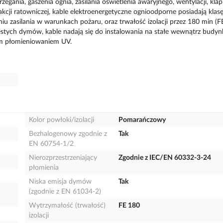
egania, gaszenia ognia, zasilania oświetlenia awaryjnego, wentylacji, kla
kcji ratowniczej, kable elektroenergetyczne ognioodporne posiadają klas
zasilania w warunkach pożaru, oraz trwałość izolacji przez 180 min (F
ęstych dymów, kable nadają się do instalowania na stałe wewnątrz budy
im płomieniowaniem UV.
Kolor powłoki/izolacji
Pomarańczowy
Bezhalogenowy zgodnie z
Tak
EN 60754-1/2
Nierozprzestrzeniający
Zgodnie z IEC/EN 60332-3-24
płomienia
Niska emisja dymów
Tak
(zgodnie z EN 61034-2)
Wytrzymałość (trwałość)
FE 180
izolacji