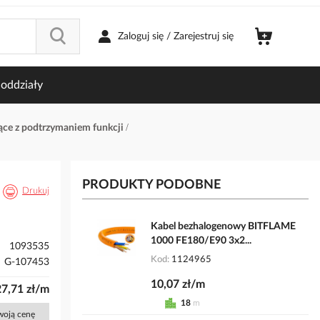
Zaloguj się / Zarejestruj się
oddziały
jące z podtrzymaniem funkcji
PRODUKTY PODOBNE
Drukuj
Kabel bezhalogenowy BITFLAME
1000 FE180/E90 3x2...
1093535
Kod
1124965
G-107453
10,07 zł/m
27,71 zł/m
18
m
Twoją cenę