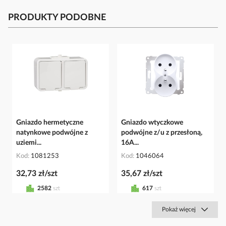
PRODUKTY PODOBNE
Gniazdo hermetyczne
Gniazdo wtyczkowe
natynkowe podwójne z
podwójne z/u z przesłoną,
uziemi...
16A...
Kod
1081253
Kod
1046064
32,73 zł/szt
35,67 zł/szt
2582
szt
617
szt
Pokaż więcej