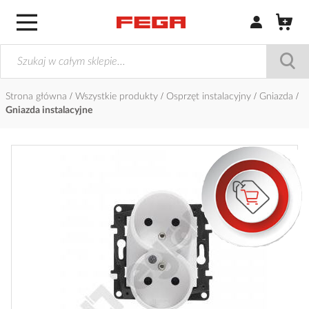
Zaloguj się / Z
Strona główna
Wszystkie produkty
Osprzęt instalacyjny
Gniazda
Gniazda instalacyjne
Przejdź
na
koniec
galerii