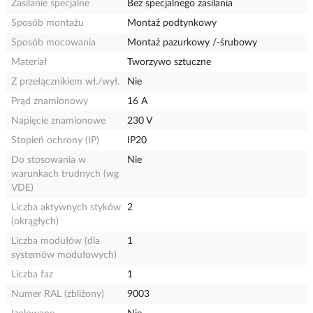
Zasilanie specjalne
Bez specjalnego zasilania
Sposób montażu
Montaż podtynkowy
Sposób mocowania
Montaż pazurkowy /-śrubowy
Materiał
Tworzywo sztuczne
Z przełącznikiem wł./wył.
Nie
Prąd znamionowy
16 A
Napięcie znamionowe
230 V
Stopień ochrony (IP)
IP20
Do stosowania w
Nie
warunkach trudnych (wg
VDE)
Liczba aktywnych styków
2
(okrągłych)
Liczba modułów (dla
1
systemów modułowych)
Liczba faz
1
Numer RAL (zbliżony)
9003