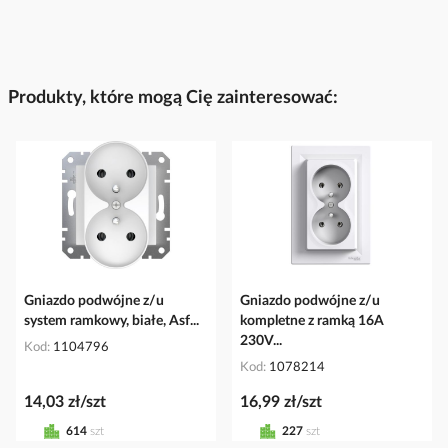
Produkty, które mogą Cię zainteresować:
Gniazdo podwójne z/u
Gniazdo podwójne z/u
system ramkowy, białe, Asf...
kompletne z ramką 16A
230V...
Kod
1104796
Kod
1078214
14,03 zł/szt
16,99 zł/szt
614
szt
227
szt