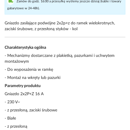
Zamów do godz. 16:00 a przesyłkę wyślemy jeszcze dzisiaj (kable i towary
gabarytowe w 24-48h).
Gniazdo zasilające podwójne 2x2p+z do ramek wielokrotnych,
zaciski śrubowe, z przesłoną styków - kol
Charakterystyka ogólna
- Mechanizmy dostarczane z plakietką, pazurkami i uchwytem
montażowym
- Do wyposażenia w ramkę
- Montaż na wkręty lub pazurki
Parametry produktu
Gniazdo 2x2P+Z 16 A
- 230 V~
- z przesłoną, zaciski śrubowe
- Białe
- z przesłoną