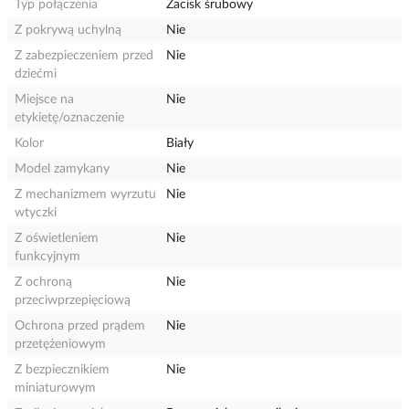
Typ połączenia
Zacisk śrubowy
Z pokrywą uchylną
Nie
Z zabezpieczeniem przed
Nie
dziećmi
Miejsce na
Nie
etykietę/oznaczenie
Kolor
Biały
Model zamykany
Nie
Z mechanizmem wyrzutu
Nie
wtyczki
Z oświetleniem
Nie
funkcyjnym
Z ochroną
Nie
przeciwprzepięciową
Ochrona przed prądem
Nie
przetężeniowym
Z bezpiecznikiem
Nie
miniaturowym