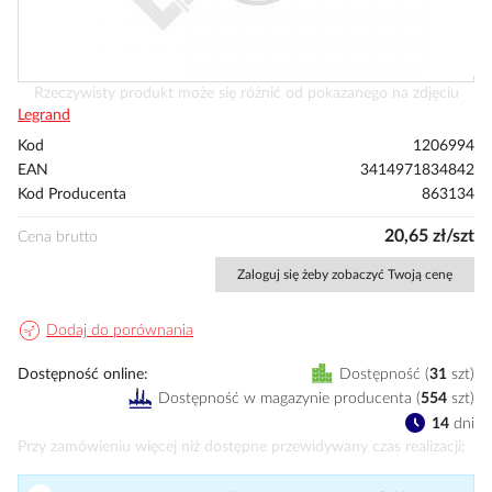
Przejdź
Rzeczywisty produkt może się różnić od pokazanego na zdjęciu
na
Legrand
początek
Kod
1206994
galerii
EAN
3414971834842
Kod Producenta
863134
20,65 zł/szt
Cena brutto
Zaloguj się żeby zobaczyć Twoją cenę
Dodaj do porównania
Dostępność online
Dostępność
31
szt
Dostępność w magazynie producenta
(
554
szt
)
14
dni
Przy zamówieniu więcej niż dostępne przewidywany czas realizacji