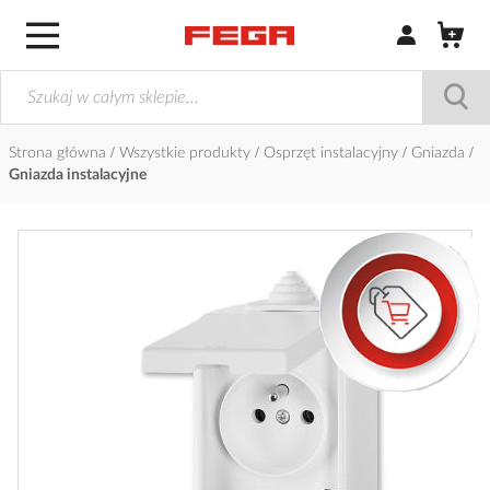
Zaloguj się / Z
Strona główna
Wszystkie produkty
Osprzęt instalacyjny
Gniazda
Gniazda instalacyjne
Przejdź
na
koniec
galerii