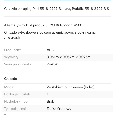
Gniazdo z klapką IP44 5518-2929 B, biała, Praktik, 5518-2929 B $
Alternatywny kod produktu: 2CHX182929C4500
Gniazdo wtyczkowe z bolcem uziemiającym, z pokrywą na
zawiasach
Producent
ABB
Wymiary
0.061m x 0.052m x 0.095m
Seria producenta
Praktik
Gniazdo
Model
Ze stykiem ochronnym (bolec)
Liczba jednostek
1
Nadruk/symbol
Brak
Typ połączenia
Zacisk śrubowy