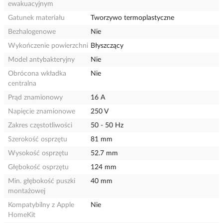
ewakuacyjnym
Gatunek materiału
Tworzywo termoplastyczne
Bezhalogenowe
Nie
Wykończenie powierzchni
Błyszczący
Model antybakteryjny
Nie
Obrócona wkładka
Nie
centralna
Prąd znamionowy
16 A
Napięcie znamionowe
250 V
Zakres częstotliwości
50 - 50 Hz
Szerokość osprzętu
81 mm
Wysokość osprzętu
52.7 mm
Głębokość osprzętu
124 mm
Min. głębokość puszki
40 mm
montażowej
Kompatybilny z Apple
Nie
HomeKit