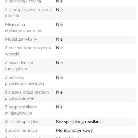
Z pokrywą uchylną
Nie
Z zabezpieczeniem przed
Nie
dziećmi
Miejsce na
Nie
etykietę/oznaczenie
Model zamykany
Nie
Z mechanizmem wyrzutu
Nie
wtyczki
Z oświetleniem
Nie
funkcyjnym
Z ochroną
Nie
przeciwprzepięciową
Ochrona przed prądem
Nie
przetężeniowym
Z bezpiecznikiem
Nie
miniaturowym
Zasilanie specjalne
Bez specjalnego zasilania
Sposób montażu
Montaż natynkowy