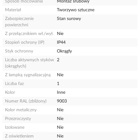
Sposób mocowania
Montaż śrubowy
Materiał
Tworzywo sztuczne
Zabezpieczenie
Stan surowy
powierzchni
Z przełącznikiem wł./wył.
Nie
Stopień ochrony (IP)
IP44
Styk ochronny
Okrągły
Liczba aktywnych styków
2
(okrągłych)
Z lampką sygnalizacyjną
Nie
Liczba faz
1
Kolor
Inne
Numer RAL (zbliżony)
9003
Kolor metaliczny
Nie
Przezroczysty
Nie
Izolowane
Nie
Z oświetleniem
Nie