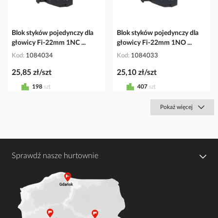
Blok styków pojedynczy dla
Blok styków pojedynczy dla
głowicy Fi-22mm 1NC ...
głowicy Fi-22mm 1NO ...
Kod
1084034
Kod
1084033
25,85 zł/szt
25,10 zł/szt
198
szt
407
szt
Pokaż więcej
Sprawdź nasze hurtownie