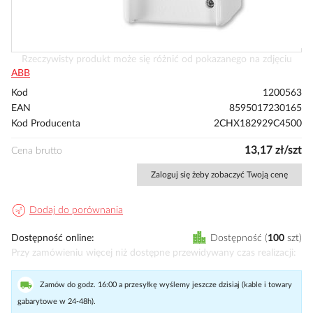
Przejdź
Rzeczywisty produkt może się różnić od pokazanego na zdjęciu
na
ABB
początek
Kod
1200563
galerii
EAN
8595017230165
Kod Producenta
2CHX182929C4500
13,17 zł/szt
Cena brutto
Zaloguj się żeby zobaczyć Twoją cenę
Dodaj do porównania
Dostępność online
Dostępność
100
szt
Przy zamówieniu więcej niż dostępne przewidywany czas realizacji
Zamów do godz. 16:00 a przesyłkę wyślemy jeszcze dzisiaj (kable i towary
gabarytowe w 24-48h).