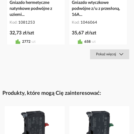
Gniazdo hermetyczne
Gniazdo wtyczkowe
natynkowe podwójne z
podwójne z/u z przesłoną,
uziemi...
16A...
Kod
1081253
Kod
1046064
32,73 zł/szt
35,67 zł/szt
2772
szt
658
szt
Pokaż więcej
Produkty, które mogą Cię zainteresować: