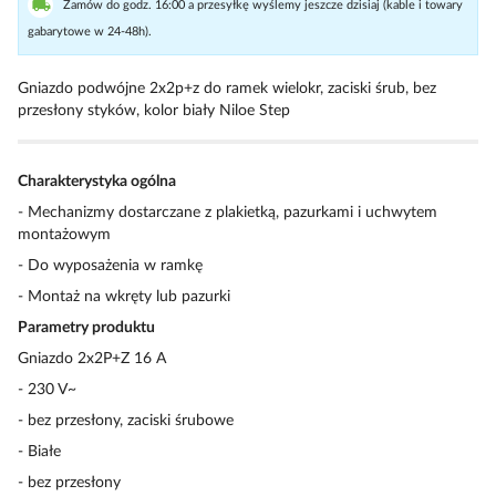
Zamów do godz. 16:00 a przesyłkę wyślemy jeszcze dzisiaj (kable i towary
gabarytowe w 24-48h).
Gniazdo podwójne 2x2p+z do ramek wielokr, zaciski śrub, bez
przesłony styków, kolor biały Niloe Step
Charakterystyka ogólna
- Mechanizmy dostarczane z plakietką, pazurkami i uchwytem
montażowym
- Do wyposażenia w ramkę
- Montaż na wkręty lub pazurki
Parametry produktu
Gniazdo 2x2P+Z 16 A
- 230 V~
- bez przesłony, zaciski śrubowe
- Białe
- bez przesłony