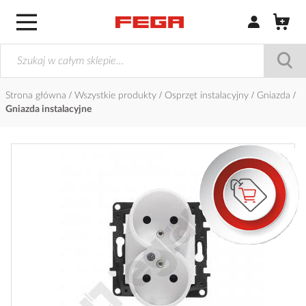
Zaloguj się / Z
Strona główna
Wszystkie produkty
Osprzęt instalacyjny
Gniazda
Gniazda instalacyjne
Przejdź
na
koniec
galerii