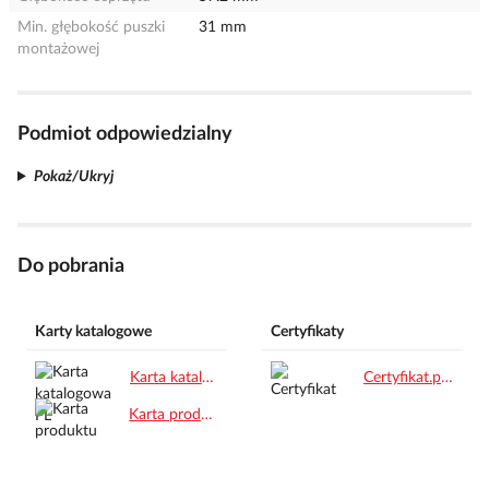
Min. głębokość puszki
31 mm
montażowej
Podmiot odpowiedzialny
Pokaż/Ukryj
Do pobrania
Karty katalogowe
Certyfikaty
Karta katalogowa PL.pdf
Certyfikat.pdf
Karta produktu.pdf