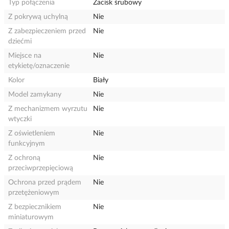
Typ połączenia
Zacisk śrubowy
Z pokrywą uchylną
Nie
Z zabezpieczeniem przed
Nie
dziećmi
Miejsce na
Nie
etykietę/oznaczenie
Kolor
Biały
Model zamykany
Nie
Z mechanizmem wyrzutu
Nie
wtyczki
Z oświetleniem
Nie
funkcyjnym
Z ochroną
Nie
przeciwprzepięciową
Ochrona przed prądem
Nie
przetężeniowym
Z bezpiecznikiem
Nie
miniaturowym