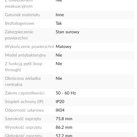
Z oświetleniem
Nie
ewakuacyjnym
Gatunek materiału
Inne
Bezhalogenowe
Tak
Zabezpieczenie
Stan surowy
powierzchni
Wykończenie powierzchni
Matowy
Model antybakteryjny
Nie
Z funkcją pętli (loop
Nie
through)
Obrócona wkładka
Nie
centralna
Zakres częstotliwości
50 - 60 Hz
Stopień ochrony (IP)
IP20
Odporność udarowa
IK04
Szerokość osprzętu
75.8 mm
Wysokość osprzętu
86.2 mm
Głębokość osprzętu
57.2 mm