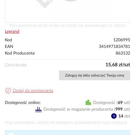
Przejdź
Rzeczywisty produkt może się różnić od pokazanego na zdjęciu
na
Legrand
początek
Kod
1206995
galerii
EAN
3414971834781
Kod Producenta
863132
15,68 zł/szt
Cena brutto
Zaloguj się żeby zobaczyć Twoją cenę
Dodaj do porównania
Dostępność online
Dostępność
69
szt
Dostępność w magazynie producenta
(
999
szt
)
14
dni
Przy zamówieniu więcej niż dostępne przewidywany czas realizacji