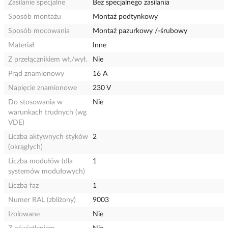
Zasilanie specjalne
Bez specjalnego zasilania
Sposób montażu
Montaż podtynkowy
Sposób mocowania
Montaż pazurkowy /-śrubowy
Materiał
Inne
Z przełącznikiem wł./wył.
Nie
Prąd znamionowy
16 A
Napięcie znamionowe
230 V
Do stosowania w
Nie
warunkach trudnych (wg
VDE)
Liczba aktywnych styków
2
(okrągłych)
Liczba modułów (dla
1
systemów modułowych)
Liczba faz
1
Numer RAL (zbliżony)
9003
Izolowane
Nie