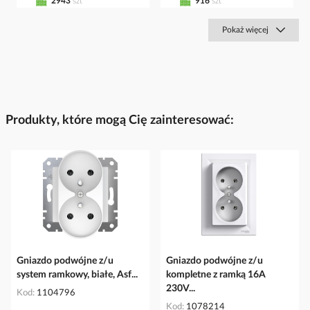
2943
szt
916
szt
Pokaż więcej
Produkty, które mogą Cię zainteresować:
Gniazdo podwójne z/u
Gniazdo podwójne z/u
system ramkowy, białe, Asf...
kompletne z ramką 16A
230V...
Kod
1104796
Kod
1078214