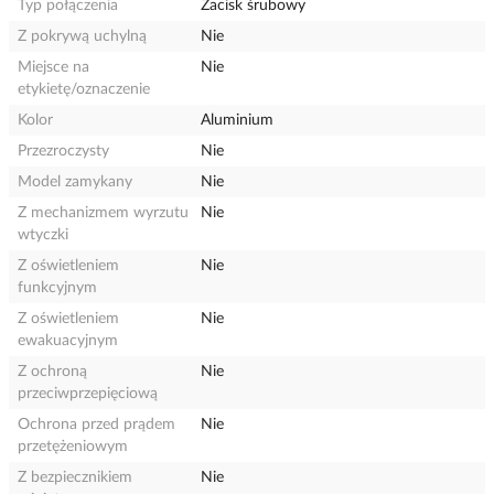
Typ połączenia
Zacisk śrubowy
Z pokrywą uchylną
Nie
Miejsce na
Nie
etykietę/oznaczenie
Kolor
Aluminium
Przezroczysty
Nie
Model zamykany
Nie
Z mechanizmem wyrzutu
Nie
wtyczki
Z oświetleniem
Nie
funkcyjnym
Z oświetleniem
Nie
ewakuacyjnym
Z ochroną
Nie
przeciwprzepięciową
Ochrona przed prądem
Nie
przetężeniowym
Z bezpiecznikiem
Nie