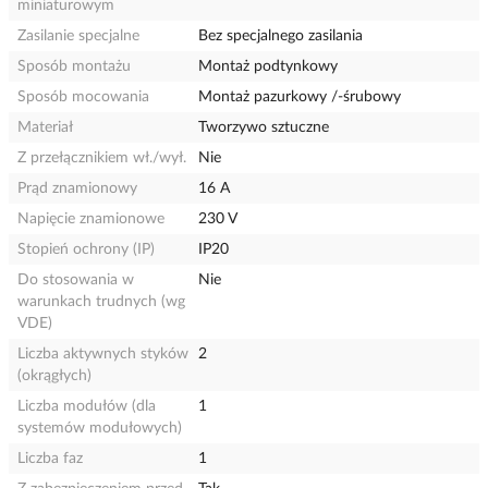
miniaturowym
Zasilanie specjalne
Bez specjalnego zasilania
Sposób montażu
Montaż podtynkowy
Sposób mocowania
Montaż pazurkowy /-śrubowy
Materiał
Tworzywo sztuczne
Z przełącznikiem wł./wył.
Nie
Prąd znamionowy
16 A
Napięcie znamionowe
230 V
Stopień ochrony (IP)
IP20
Do stosowania w
Nie
warunkach trudnych (wg
VDE)
Liczba aktywnych styków
2
(okrągłych)
Liczba modułów (dla
1
systemów modułowych)
Liczba faz
1