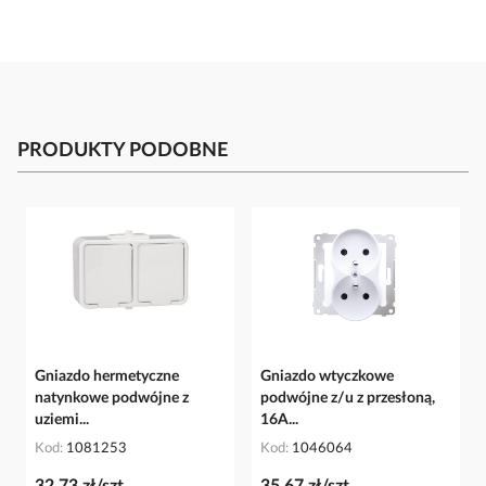
PRODUKTY PODOBNE
Gniazdo hermetyczne
Gniazdo wtyczkowe
natynkowe podwójne z
podwójne z/u z przesłoną,
uziemi...
16A...
Kod
1081253
Kod
1046064
32,73 zł/szt
35,67 zł/szt