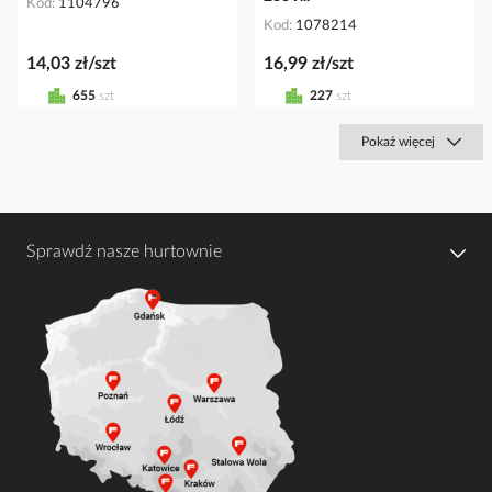
Kod
1104796
Kod
1078214
14,03 zł/szt
16,99 zł/szt
655
szt
227
szt
Pokaż więcej
Sprawdź nasze hurtownie