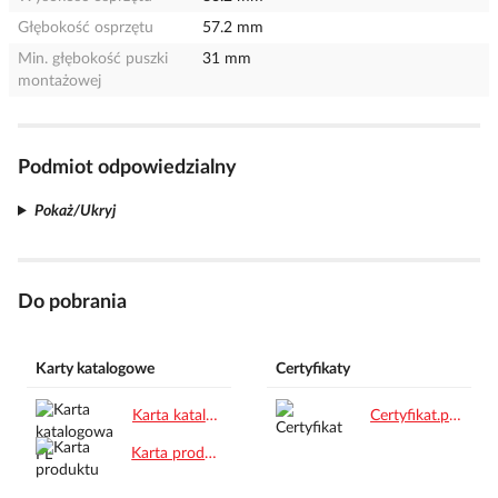
Głębokość osprzętu
57.2 mm
Min. głębokość puszki
31 mm
montażowej
Podmiot odpowiedzialny
Pokaż/Ukryj
Do pobrania
Karty katalogowe
Certyfikaty
Karta katalogowa PL.pdf
Certyfikat.pdf
Karta produktu.pdf