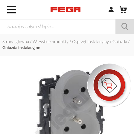
Zaloguj się / Z
Strona główna
Wszystkie produkty
Osprzęt instalacyjny
Gniazda
Gniazda instalacyjne
Przejdź
na
koniec
galerii