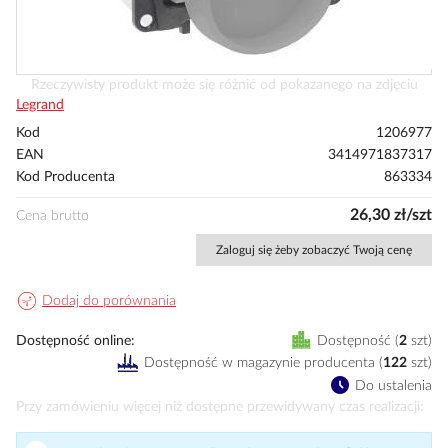
Przejdź
Rzeczywisty produkt może się różnić od pokazanego na zdjęciu
na
Legrand
początek
Kod
1206977
galerii
EAN
3414971837317
Kod Producenta
863334
26,30 zł/szt
Cena brutto
Zaloguj się żeby zobaczyć Twoją cenę
Dodaj do porównania
Dostępność online
Dostępność
2
szt
Dostępność w magazynie producenta
(
122
szt
)
Do ustalenia
Przy zamówieniu więcej niż dostępne przewidywany czas realizacji