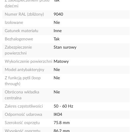
Z zabezpieczeniem przed
Tak
dziećmi
Numer RAL (zbliżony)
9040
Izolowane
Nie
Gatunek materiału
Inne
Bezhalogenowe
Tak
Zabezpieczenie
Stan surowy
powierzchni
Wykończenie powierzchni
Matowy
Model antybakteryjny
Nie
Z funkcją pętli (loop
Nie
through)
Obrócona wkładka
Nie
centralna
Zakres częstotliwości
50 - 60 Hz
Odporność udarowa
IK04
Szerokość osprzętu
75.8 mm
Wysokość osprzętu
86.2 mm