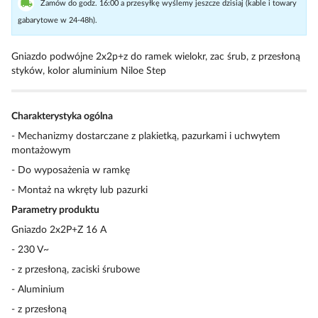
Zamów do godz. 16:00 a przesyłkę wyślemy jeszcze dzisiaj (kable i towary
gabarytowe w 24-48h).
Gniazdo podwójne 2x2p+z do ramek wielokr, zac śrub, z przesłoną
styków, kolor aluminium Niloe Step
Charakterystyka ogólna
- Mechanizmy dostarczane z plakietką, pazurkami i uchwytem
montażowym
- Do wyposażenia w ramkę
- Montaż na wkręty lub pazurki
Parametry produktu
Gniazdo 2x2P+Z 16 A
- 230 V~
- z przesłoną, zaciski śrubowe
- Aluminium
- z przesłoną