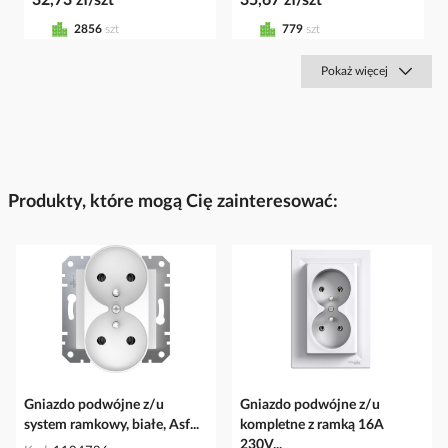
2856
szt
779
szt
Pokaż więcej
Produkty, które mogą Cię zainteresować:
Gniazdo podwójne z/u
Gniazdo podwójne z/u
system ramkowy, białe, Asf...
kompletne z ramką 16A
230V...