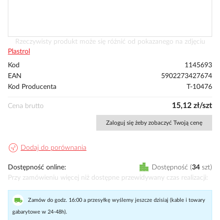
Przejdź
Rzeczywisty produkt może się różnić od pokazanego na zdjęciu
na
Plastrol
początek
Kod
1145693
galerii
EAN
5902273427674
Kod Producenta
T-10476
15,12 zł/szt
Cena brutto
Zaloguj się żeby zobaczyć Twoją cenę
Dodaj do porównania
Dostępność online
Dostępność
34
szt
Przy zamówieniu więcej niż dostępne przewidywany czas realizacji
Zamów do godz. 16:00 a przesyłkę wyślemy jeszcze dzisiaj (kable i towary
gabarytowe w 24-48h).