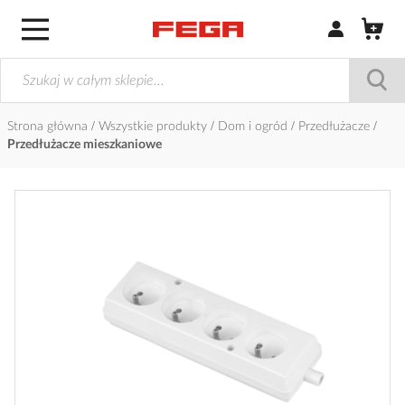
Zaloguj się / Z
Strona główna
Wszystkie produkty
Dom i ogród
Przedłużacze
Przedłużacze mieszkaniowe
Przejdź
na
koniec
galerii