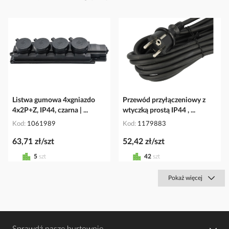
Listwa gumowa 4xgniazdo
Przewód przyłączeniowy z
4x2P+Z, IP44, czarna | ...
wtyczką prostą IP44 , ...
Kod
1061989
Kod
1179883
63,71 zł/szt
52,42 zł/szt
5
szt
42
szt
Pokaż więcej
Sprawdź nasze hurtownie