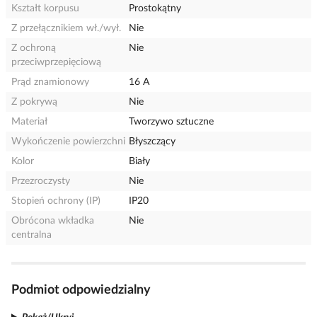
Kształt korpusu
Prostokątny
Z przełącznikiem wł./wył.
Nie
Z ochroną
Nie
przeciwprzepięciową
Prąd znamionowy
16 A
Z pokrywą
Nie
Materiał
Tworzywo sztuczne
Wykończenie powierzchni
Błyszczący
Kolor
Biały
Przezroczysty
Nie
Stopień ochrony (IP)
IP20
Obrócona wkładka
Nie
centralna
Podmiot odpowiedzialny