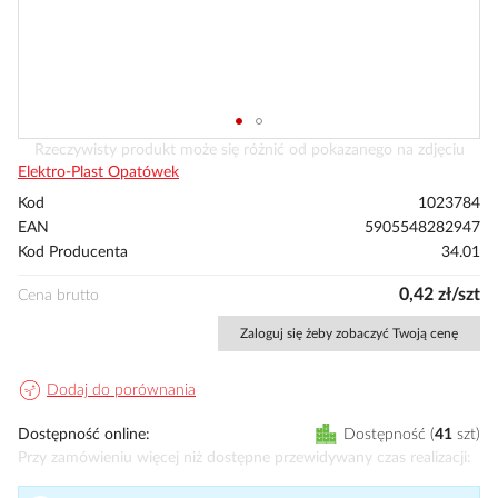
Przejdź
Rzeczywisty produkt może się różnić od pokazanego na zdjęciu
na
Elektro-Plast Opatówek
początek
Kod
1023784
galerii
EAN
5905548282947
Kod Producenta
34.01
0,42 zł/szt
Cena brutto
Zaloguj się żeby zobaczyć Twoją cenę
Dodaj do porównania
Dostępność online
Dostępność
41
szt
Przy zamówieniu więcej niż dostępne przewidywany czas realizacji