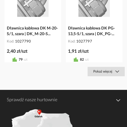
Dławnica kablowa DK M-20-
Dławnica kablowa DK PG-
S/1, szara | DK_M-20-S...
13,5-S/1, szara | DK_PG-...
Kod
1027790
Kod
1027797
2,40 zł/szt
1,91 zł/szt
79
szt
82
szt
Pokaż więcej
Sprawdź nasze hurtownie