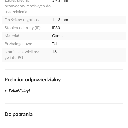
Zakres średnic
1 - 3 mm
przewodów możliwych do
uszczelnienia
Do ściany o grubości
1 - 3 mm
Stopień ochrony (IP)
IP30
Materiał
Guma
Bezhalogenowe
Tak
Nominalna wielkość
16
gwintu PG
Podmiot odpowiedzialny
Pokaż/Ukryj
Do pobrania