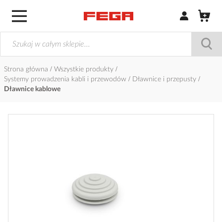
Zaloguj się / Z
Strona główna
Wszystkie produkty
Systemy prowadzenia kabli i przewodów
Dławnice i przepusty
Dławnice kablowe
Przejdź
na
koniec
galerii