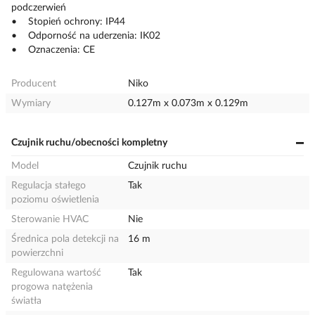
podczerwień
• Stopień ochrony: IP44
• Odporność na uderzenia: IK02
• Oznaczenia: CE
Producent
Niko
Wymiary
0.127m x 0.073m x 0.129m
Czujnik ruchu/obecności kompletny
Model
Czujnik ruchu
Regulacja stałego
Tak
poziomu oświetlenia
Sterowanie HVAC
Nie
Średnica pola detekcji na
16 m
powierzchni
Regulowana wartość
Tak
progowa natężenia
światła