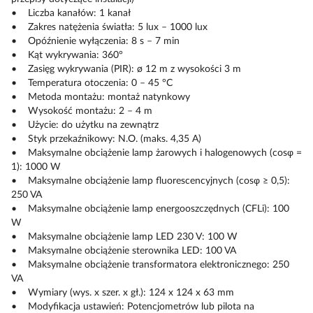
• Liczba kanałów: 1 kanał
• Zakres natężenia światła: 5 lux – 1000 lux
• Opóźnienie wyłączenia: 8 s – 7 min
• Kąt wykrywania: 360°
• Zasięg wykrywania (PIR): ø 12 m z wysokości 3 m
• Temperatura otoczenia: 0 – 45 °C
• Metoda montażu: montaż natynkowy
• Wysokość montażu: 2 – 4 m
• Użycie: do użytku na zewnątrz
• Styk przekaźnikowy: N.O. (maks. 4,35 A)
• Maksymalne obciążenie lamp żarowych i halogenowych (cosφ =
1): 1000 W
• Maksymalne obciążenie lamp fluorescencyjnych (cosφ ≥ 0,5):
250 VA
• Maksymalne obciążenie lamp energooszczędnych (CFLi): 100
W
• Maksymalne obciążenie lamp LED 230 V: 100 W
• Maksymalne obciążenie sterownika LED: 100 VA
• Maksymalne obciążenie transformatora elektronicznego: 250
VA
• Wymiary (wys. x szer. x gł.): 124 x 124 x 63 mm
• Modyfikacja ustawień: Potencjometrów lub pilota na