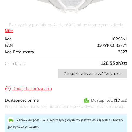
Przejdź
Rzeczywisty produkt może się różnić od pokazanego na zdjęciu
na
Niko
początek
Kod
1096861
galerii
EAN
3505100033271
Kod Producenta
3327
128,55 zł/szt
Cena brutto
Zaloguj się żeby zobaczyć Twoją cenę
Dodaj do porównania
Dostępność online
Dostępność
19
szt
Przy zamówieniu więcej niż dostępne przewidywany czas realizacji
Zamów do godz. 16:00 a przesyłkę wyślemy jeszcze dzisiaj (kable i towary
gabarytowe w 24-48h).