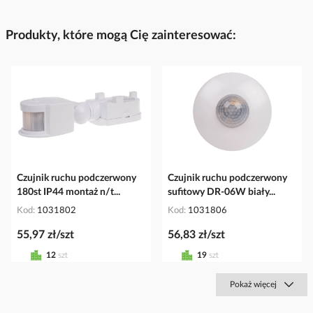
Produkty, które mogą Cię zainteresować:
Czujnik ruchu podczerwony
Czujnik ruchu podczerwony
180st IP44 montaż n/t...
sufitowy DR-06W biały...
Kod
1031802
Kod
1031806
55,97 zł/szt
56,83 zł/szt
12
szt
19
szt
Pokaż więcej