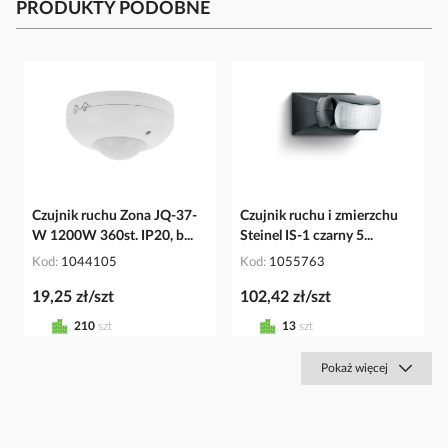
PRODUKTY PODOBNE
Czujnik ruchu Zona JQ-37-
Czujnik ruchu i zmierzchu
W 1200W 360st. IP20, b...
Steinel IS-1 czarny 5...
Kod
1044105
Kod
1055763
19,25 zł/szt
102,42 zł/szt
210
szt
13
szt
Pokaż więcej