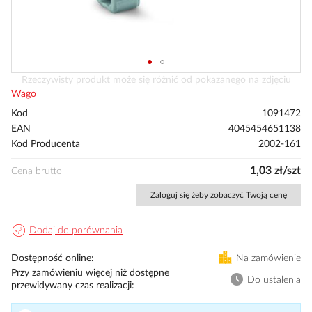
Przejdź
Rzeczywisty produkt może się różnić od pokazanego na zdjęciu
na
Wago
początek
Kod
1091472
galerii
EAN
4045454651138
Kod Producenta
2002-161
1,03 zł/szt
Cena brutto
Zaloguj się żeby zobaczyć Twoją cenę
Dodaj do porównania
Dostępność online
Na zamówienie
Przy zamówieniu więcej niż dostępne
Do ustalenia
przewidywany czas realizacji