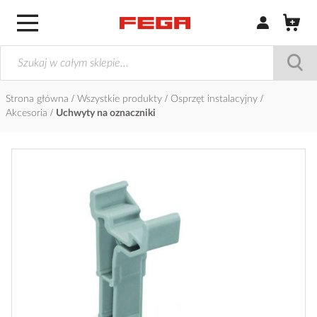
Zaloguj się / Z
Strona główna
Wszystkie produkty
Osprzęt instalacyjny
Akcesoria
Uchwyty na oznaczniki
Przejdź
na
koniec
galerii